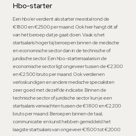
Hbo-starter
Een hbo’er verdient als starter meestal rond de
€1800 en €2500 per maand. Ook hier hangt dit af
van het beroep dat je gaat doen. Vaak is het
startsalaris hoger bij beroepen binnen de medische
en economische sector dan in de technische of
juridische sector. Een hbo-starterssalaris in de
economische sector ligt ongeveer tussen de €2.300
en €2.500 bruto per maand. Ook verdienen
verloskundigen en andere medische specialisten
zeer goed met dezelfde indicatie. Binnen de
technische sector of juridische sector kun je een
startsalaris verwachten tussen de €1.800 en €2.200
bruto per maand. Beroepen binnen de taal,
communicatie en kunst hebben gemiddeld het
laagste startsalaris van ongeveer €1500 tot €2000