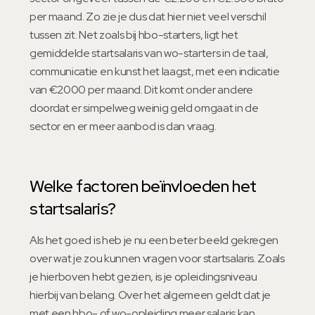
per maand. Zo zie je dus dat hier niet veel verschil
tussen zit. Net zoals bij hbo-starters, ligt het
gemiddelde startsalaris van wo-starters in de taal,
communicatie en kunst het laagst, met een indicatie
van €2000 per maand. Dit komt onder andere
doordat er simpelweg weinig geld omgaat in de
sector en er meer aanbod is dan vraag.
Welke factoren beïnvloeden het
startsalaris?
Als het goed is heb je nu een beter beeld gekregen
over wat je zou kunnen vragen voor startsalaris. Zoals
je hierboven hebt gezien, is je opleidingsniveau
hierbij van belang. Over het algemeen geldt dat je
met een hbo- of wo-opleiding meer salaris kan