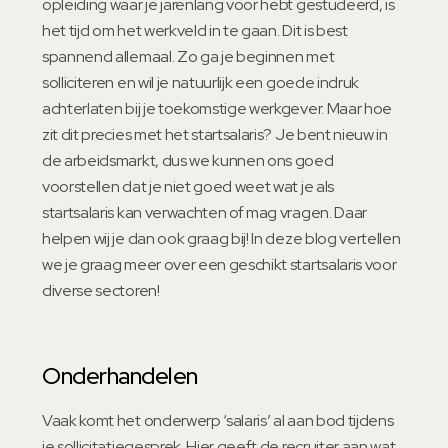
opleiding waar je jarenlang voor hebt gestudeerd, is
het tijd om het werkveld in te gaan. Dit is best
spannend allemaal. Zo ga je beginnen met
solliciteren en wil je natuurlijk een goede indruk
achterlaten bij je toekomstige werkgever. Maar hoe
zit dit precies met het startsalaris? Je bent nieuw in
de arbeidsmarkt, dus we kunnen ons goed
voorstellen dat je niet goed weet wat je als
startsalaris kan verwachten of mag vragen. Daar
helpen wij je dan ook graag bij! In deze blog vertellen
we je graag meer over een geschikt startsalaris voor
diverse sectoren!
Onderhandelen
Vaak komt het onderwerp ‘salaris’ al aan bod tijdens
je sollicitatiegesprek. Hier geeft de recruiter aan wat