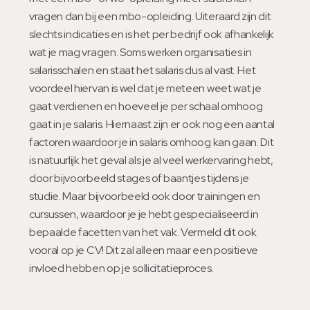
vragen dan bij een mbo-opleiding. Uiteraard zijn dit
slechts indicaties en is het per bedrijf ook afhankelijk
wat je mag vragen. Soms werken organisaties in
salarisschalen en staat het salaris dus al vast. Het
voordeel hiervan is wel dat je meteen weet wat je
gaat verdienen en hoeveel je per schaal omhoog
gaat in je salaris. Hiernaast zijn er ook nog een aantal
factoren waardoor je in salaris omhoog kan gaan. Dit
is natuurlijk het geval als je al veel werkervaring hebt,
door bijvoorbeeld stages of baantjes tijdens je
studie. Maar bijvoorbeeld ook door trainingen en
cursussen, waardoor je je hebt gespecialiseerd in
bepaalde facetten van het vak. Vermeld dit ook
vooral op je CV! Dit zal alleen maar een positieve
invloed hebben op je sollicitatieproces.