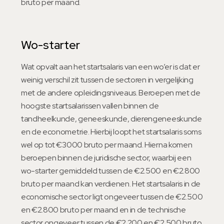
bruto per maand.
Wo-starter
Wat opvalt aan het startsalaris van een wo’er is dat er
weinig verschil zit tussen de sectoren in vergelijking
met de andere opleidingsniveaus. Beroepen met de
hoogste startsalarissen vallen binnen de
tandheelkunde, geneeskunde, dierengeneeskunde
en de econometrie. Hierbij loopt het startsalaris soms
wel op tot €3000 bruto per maand. Hierna komen
beroepen binnen de juridische sector, waarbij een
wo-starter gemiddeld tussen de €2.500 en €2.800
bruto per maand kan verdienen. Het startsalaris in de
economische sector ligt ongeveer tussen de €2.500
en €2.800 bruto per maand en in de technische
sector ongeveer tussen de €2.200 en €2.500 bruto