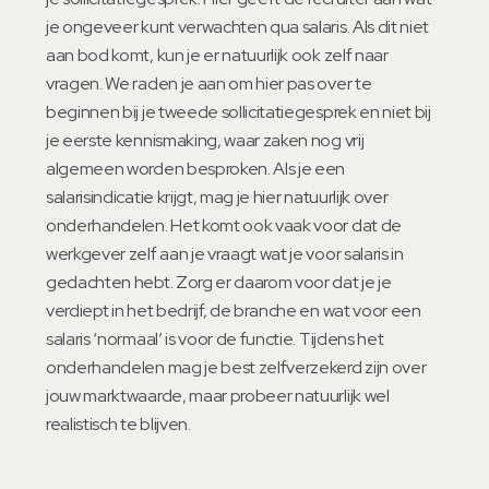
je ongeveer kunt verwachten qua salaris. Als dit niet
aan bod komt, kun je er natuurlijk ook zelf naar
vragen. We raden je aan om hier pas over te
beginnen bij je tweede sollicitatiegesprek en niet bij
je eerste kennismaking, waar zaken nog vrij
algemeen worden besproken. Als je een
salarisindicatie krijgt, mag je hier natuurlijk over
onderhandelen. Het komt ook vaak voor dat de
werkgever zelf aan je vraagt wat je voor salaris in
gedachten hebt. Zorg er daarom voor dat je je
verdiept in het bedrijf, de branche en wat voor een
salaris ‘normaal’ is voor de functie. Tijdens het
onderhandelen mag je best zelfverzekerd zijn over
jouw marktwaarde, maar probeer natuurlijk wel
realistisch te blijven.