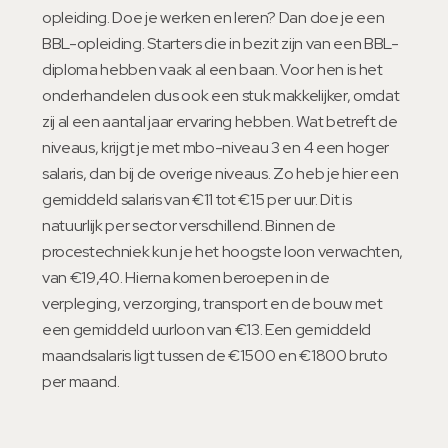
opleiding. Doe je werken en leren? Dan doe je een
BBL-opleiding. Starters die in bezit zijn van een BBL-
diploma hebben vaak al een baan. Voor hen is het
onderhandelen dus ook een stuk makkelijker, omdat
zij al een aantal jaar ervaring hebben. Wat betreft de
niveaus, krijgt je met mbo-niveau 3 en 4 een hoger
salaris, dan bij de overige niveaus. Zo heb je hier een
gemiddeld salaris van €11 tot €15 per uur. Dit is
natuurlijk per sector verschillend. Binnen de
procestechniek kun je het hoogste loon verwachten,
van €19,40. Hierna komen beroepen in de
verpleging, verzorging, transport en de bouw met
een gemiddeld uurloon van €13. Een gemiddeld
maandsalaris ligt tussen de €1500 en €1800 bruto
per maand.