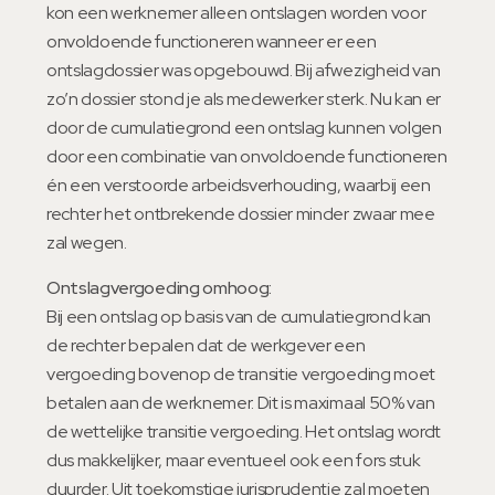
kon een werknemer alleen ontslagen worden voor
onvoldoende functioneren wanneer er een
ontslagdossier was opgebouwd. Bij afwezigheid van
zo’n dossier stond je als medewerker sterk. Nu kan er
door de cumulatiegrond een ontslag kunnen volgen
door een combinatie van onvoldoende functioneren
én een verstoorde arbeidsverhouding, waarbij een
rechter het ontbrekende dossier minder zwaar mee
zal wegen.
Ontslagvergoeding omhoog:
Bij een ontslag op basis van de cumulatiegrond kan
de rechter bepalen dat de werkgever een
vergoeding bovenop de transitie vergoeding moet
betalen aan de werknemer. Dit is maximaal 50% van
de wettelijke transitie vergoeding. Het ontslag wordt
dus makkelijker, maar eventueel ook een fors stuk
duurder. Uit toekomstige jurisprudentie zal moeten