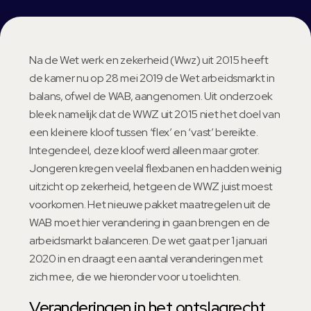
Na de Wet werk en zekerheid (Wwz) uit 2015 heeft
de kamer nu op 28 mei 2019 de Wet arbeidsmarkt in
balans, ofwel de WAB, aangenomen. Uit onderzoek
bleek namelijk dat de WWZ uit 2015 niet het doel van
een kleinere kloof tussen ‘flex’ en ‘vast’ bereikte.
Integendeel, deze kloof werd alleen maar groter.
Jongeren kregen veelal flexbanen en hadden weinig
uitzicht op zekerheid, hetgeen de WWZ juist moest
voorkomen. Het nieuwe pakket maatregelen uit de
WAB moet hier verandering in gaan brengen en de
arbeidsmarkt balanceren. De wet gaat per 1 januari
2020 in en draagt een aantal veranderingen met
zich mee, die we hieronder voor u toelichten.
Veranderingen in het ontslagrecht