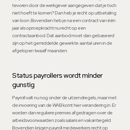
tevoren door de werkgever aangegeven dat je toch
niet hoeft te komen? Dan heb je recht op uitbetaling
van loon. Bovendien heb je na een contract van één
jaar als oproepkracht nu recht op een
contractaanbod. Dat aanbod moet dan gebaseerd
zijn op het gemiddelde gewerkte aantal uren in de
afgelopen twaalf maanden.
Status payrollers wordt minder
gunstig
Payroll valt nu nog onder de uitzendregels, maar met
de invoering van de WAB komt hier verandering in. Er
worden dan reguliere premies afgedragen over de
arbeidsvoorwaarden zoals salaris en vakantiegeld.
Bovendien krijgen payroll medewerkers recht op