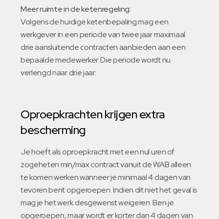
Meer ruimte in de ketenregeling:
Volgens de huidige ketenbepaling mag een
werkgever in een periode van twee jaar maximaal
drie aansluitende contracten aanbieden aan een
bepaalde medewerker. Die periode wordt nu
verlengd naar drie jaar.
Oproepkrachten krijgen extra
bescherming
Je hoeft als oproepkracht met een nul uren of
zogeheten min/max contract vanuit de WAB alleen
te komen werken wanneer je minimaal 4 dagen van
tevoren bent opgeroepen. Indien dit niet het geval is
mag je het werk desgewenst weigeren. Ben je
opgeroepen, maar wordt er korter dan 4 dagen van