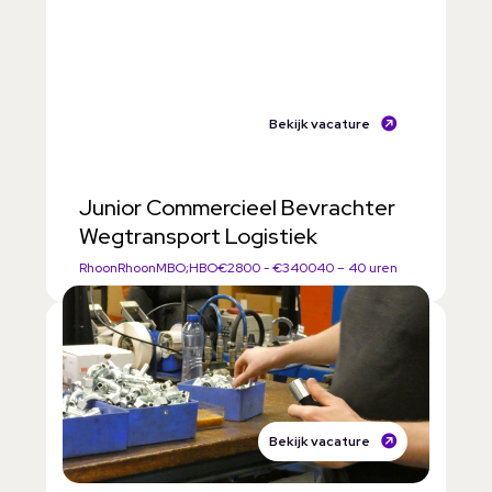
Bekijk vacature
Junior Commercieel Bevrachter
Wegtransport Logistiek
Rhoon
Rhoon
MBO;HBO
€2800 - €3400
40 – 40 uren
Bekijk vacature