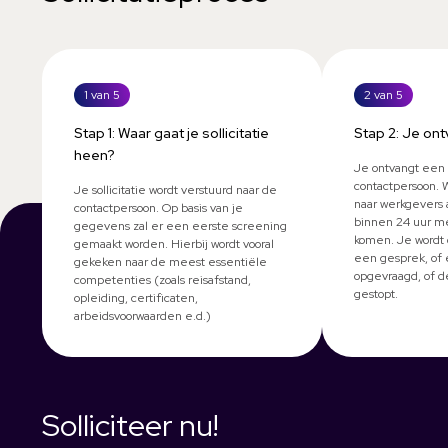
1 van 5
2 van 5
Stap 1: Waar gaat je sollicitatie
Stap 2: Je ont
heen?
Je ontvangt een 
contactpersoon. 
Je sollicitatie wordt verstuurd naar de
naar werkgevers 
contactpersoon. Op basis van je
binnen 24 uur me
gegevens zal er een eerste screening
komen. Je wordt 
gemaakt worden. Hierbij wordt vooral
een gesprek, of 
gekeken naar de meest essentiële
opgevraagd, of d
competenties (zoals reisafstand,
gestopt.
opleiding, certificaten,
arbeidsvoorwaarden e.d.)
Solliciteer nu!