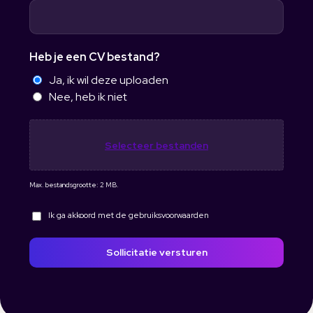
Heb je een CV bestand?
Ja, ik wil deze uploaden
Nee, heb ik niet
B
e
Selecteer bestanden
s
t
Max. bestandsgrootte: 2 MB.
a
V
Ik ga akkoord met de gebruiksvoorwaarden
n
o
d
o
Sollicitatie versturen
r
w
a