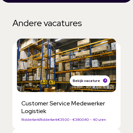
a
r
Andere vacatures
d
e
n
Bekijk vacature
Customer Service Medewerker
Logistiek
Ridderkerk
Ridderkerk
€3500 - €3800
40 – 40 uren