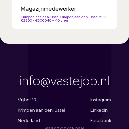
Magazijnmedewerker
Krimpen aan den IJssel
Krimpen aan den IJssel
MBO
€2600 - €3000
40 – 40 uren
info@vastejob.nl
Vrijhof 19
Instagram
Krimpen aan den IJssel
LinkedIn
Nederland
Facebook
WERKZOEKENDEN