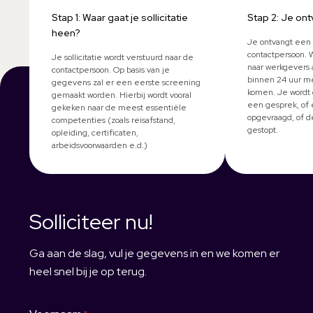
Stap 1: Waar gaat je sollicitatie
Stap 2: Je ont
heen?
Je ontvangt een 
contactpersoon. 
Je sollicitatie wordt verstuurd naar de
naar werkgevers 
contactpersoon. Op basis van je
binnen 24 uur me
gegevens zal er een eerste screening
komen. Je wordt 
gemaakt worden. Hierbij wordt vooral
een gesprek, of 
gekeken naar de meest essentiële
opgevraagd, of d
competenties (zoals reisafstand,
gestopt.
opleiding, certificaten,
arbeidsvoorwaarden e.d.)
Solliciteer nu!
Ga aan de slag, vul je gegevens in en we komen er
heel snel bij je op terug.