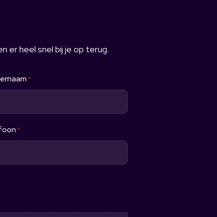
 er heel snel bij je op terug.
ternaam
*
foon
*