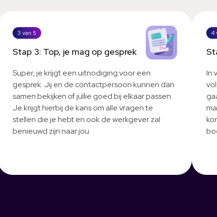
3 van 5
4 
Stap 3: Top, je mag op gesprek
St
Super, je krijgt een uitnodiging voor een
In 
gesprek. Jij en de contactpersoon kunnen dan
vo
samen bekijken of jullie goed bij elkaar passen.
gaa
Je krijgt hierbij de kans om alle vragen te
ma
stellen die je hebt en ook de werkgever zal
ko
benieuwd zijn naar jou.
bo