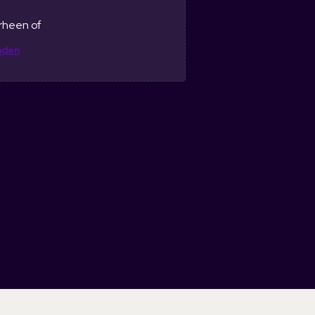
rheen of
nden