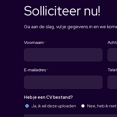
Solliciteer nu!
Ga aan de slag, vul je gegevens in en we komen
Voornaam
Ach
*
E-mailadres
Tele
*
Heb je een CV bestand?
Ja, ik wil deze uploaden
Nee, heb ik niet