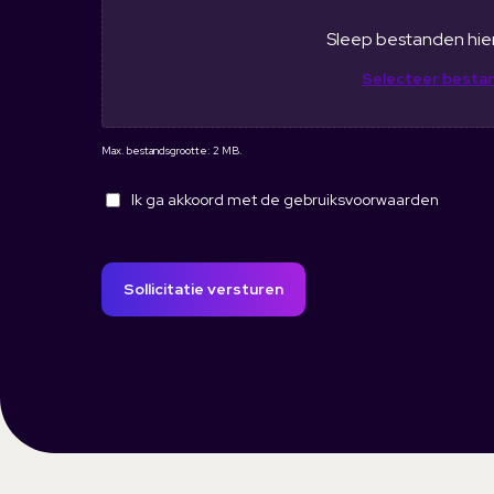
B
e
Sleep bestanden hie
s
Selecteer besta
t
a
n
Max. bestandsgrootte: 2 MB.
d
V
Ik ga akkoord met de gebruiksvoorwaarden
o
o
r
Sollicitatie versturen
w
a
a
r
d
e
n