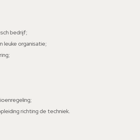
ch bedrijf;
n leuke organisatie;
ring;
oenregeling;
leiding richting de techniek.