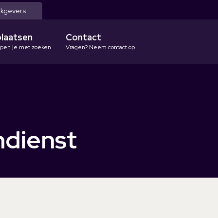
kgevers
plaatsen
Contact
lpen je met zoeken
Vragen? Neem contact op
ndienst