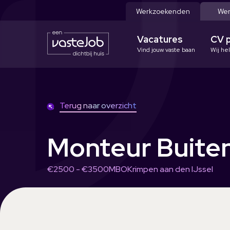
Werkzoekenden
Wer
Vacatures
CV 
Vind jouw vaste baan
Wij he
Terug naar overzicht
Monteur Buite
€2500 - €3500
MBO
Krimpen aan den IJssel