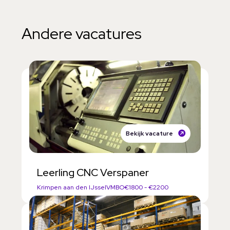
a
r
Andere vacatures
d
e
n
Bekijk vacature
Leerling CNC Verspaner
Krimpen aan den IJssel
VMBO
€1800 - €2200