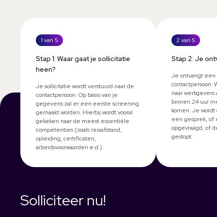
1 van 5
2 van 5
Stap 1: Waar gaat je sollicitatie
Stap 2: Je ont
heen?
Je ontvangt een 
contactpersoon. 
Je sollicitatie wordt verstuurd naar de
naar werkgevers 
contactpersoon. Op basis van je
binnen 24 uur me
gegevens zal er een eerste screening
komen. Je wordt 
gemaakt worden. Hierbij wordt vooral
een gesprek, of 
gekeken naar de meest essentiële
opgevraagd, of d
competenties (zoals reisafstand,
gestopt.
opleiding, certificaten,
arbeidsvoorwaarden e.d.)
Solliciteer nu!