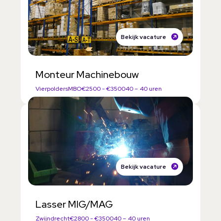
Bekijk vacature
Monteur Machinebouw
Vierpolders
MBO
€2500 - €3500
40 – 40 uren
Bekijk vacature
Lasser MIG/MAG
Zwijndrecht
€2800 - €3500
40 – 40 uren