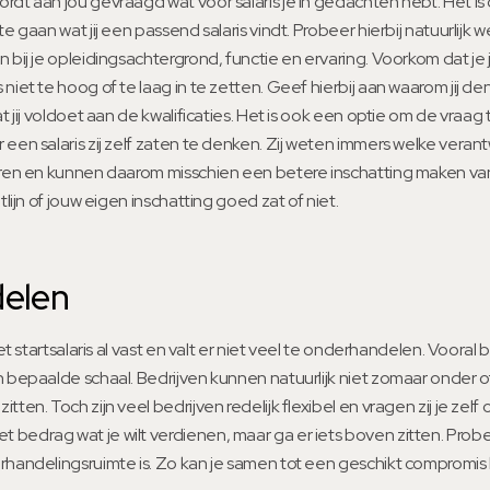
rdt aan jou gevraagd wat voor salaris je in gedachten hebt. Het i
e gaan wat jij een passend salaris vindt. Probeer hierbij natuurlijk wel 
n bij je opleidingsachtergrond, functie en ervaring. Voorkom dat je
niet te hoog of te laag in te zetten. Geef hierbij aan waarom jij de
at jij voldoet aan de kwalificaties. Het is ook een optie om de vraag
 een salaris zij zelf zaten te denken. Zij weten immers welke vera
oren en kunnen daarom misschien een betere inschatting maken van 
tlijn of jouw eigen inschatting goed zat of niet.
elen
het startsalaris al vast en valt er niet veel te onderhandelen. Vooral b
n bepaalde schaal. Bedrijven kunnen natuurlijk niet zomaar onder 
tten. Toch zijn veel bedrijven redelijk flexibel en vragen zij je ze
bedrag wat je wilt verdienen, maar ga er iets boven zitten. Probe
erhandelingsruimte is. Zo kan je samen tot een geschikt compromi