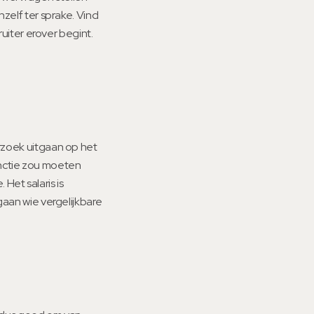
nzelf ter sprake. Vind
ruiter erover begint.
erzoek uitgaan op het
functie zou moeten
 Het salaris is
gaan wie vergelijkbare