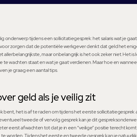
g onderwerp tijdens een sollicitatiegesprek: het salaris wat je gaa
voor zorgen dat de potentiële werkgever denkt dat geld het enige 
het allerbelangrijkste, maar onbelangrijk is het ook zeker niet. Het is 
je te wachten staat en wat je gaat verdienen. Maar hoe en wanneer
en je graag een aantal tips.
er geld als je veilig zit
 bent, het is af te raden om tijdens het eerste sollicitatiegesprek al
eventueel tweede of vervolg gesprek kan je dit gespreksonderwer
eter eerst afwachten tot dat je in een “veilige” positie terecht ko
 worden. Tijdens het eerste en tweede gesprek kan je natuurlijk 