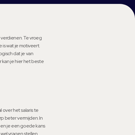
t verdienen. Te vroeg
is wat je motiveert.
logisch dat je van
 kan je hier het beste
 over het salaris te
p beter vermijden. In
mt en je een goede kans
wel vragen stellen