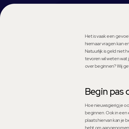
Het is vaak een gevoeli
hiernaar vragen kan er
Natuurlijk is geld niet 
tevoren wil weten wat 
over beginnen? Wij gev
Begin pas ov
Hoe nieuwsgierig je ook
beginnen. Ook in een 
plaats hiervan kan je b
hebt om aangenomen te