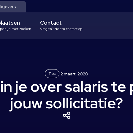
kgevers
plaatsen
Contact
lpen je met zoeken
Vragen? Neem contact op
Tips
12 maart, 2020
 je over salaris te 
jouw sollicitatie?