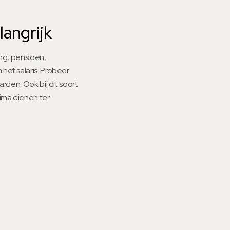
angrijk
ing, pensioen,
het salaris. Probeer
rden. Ook bij dit soort
ima dienen ter