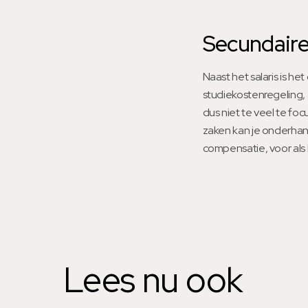
Secundaire
Naast het salaris is h
studiekostenregeling,
dus niet te veel te fo
zaken kan je onderhan
compensatie, voor als h
Lees nu ook