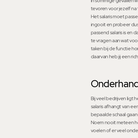
In sommige gevallen wo
tevoren voor jezelf na t
Het salaris moet passe
ingooit en probeer dus 
passend salaris is en d
te vragen aan wat voor
taken bij de functie h
daarvan heb jij een rich
Onderhand
Bij veel bedrijven ligt 
salaris afhangt van ee
bepaalde schaal gaan zi
Noem nooit meteen het 
voelen of er veel ond