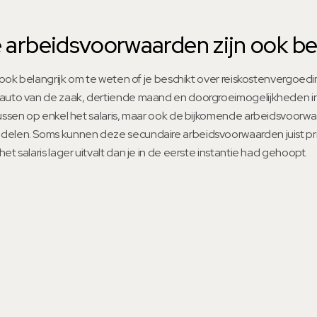
 arbeidsvoorwaarden zijn ook bel
et ook belangrijk om te weten of je beschikt over reiskostenvergoed
 auto van de zaak, dertiende maand en doorgroeimogelijkheden in 
cussen op enkel het salaris, maar ook de bijkomende arbeidsvoorwaa
delen. Soms kunnen deze secundaire arbeidsvoorwaarden juist pr
et salaris lager uitvalt dan je in de eerste instantie had gehoopt.