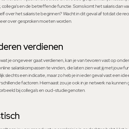
, collega’s en de betreffende functie. Soms komt het salaris dan va
zelf over het salaris te beginnen? Wacht in dit geval af totdat de rec
n keer over gesproken moeten worden.
nderen verdienen
in wat je ongeveer gaat verdienen, kan je van tevoren vast op ond
an online salariskompassen te vinden, die laten zien wat jij met jouw 
lijk slechts een indicatie, maar zo heb je in ieder geval vast een idee.
rschillende factoren. Hiernaast zou je ook in je netwerk na kunnen 
orbeeld bij collega’s en oud-studiegenoten.
tisch