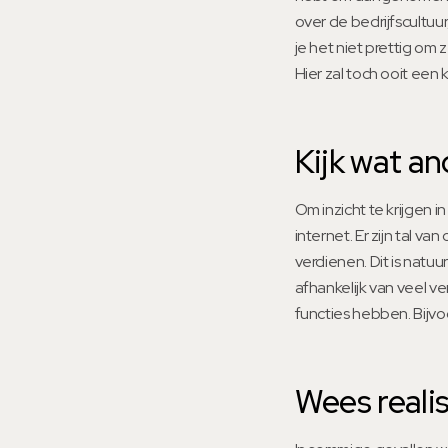
over de bedrijfscultuur
je het niet prettig om 
Hier zal toch ooit ee
Kijk wat a
Om inzicht te krijgen 
internet. Er zijn tal v
verdienen. Dit is natuur
afhankelijk van veel ve
functies hebben. Bijvo
Wees realis