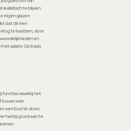
s dus goed om van
realistisch te blijven.
 je eigen glazen
nkt dat dit een
 terug te kaatsen, door
ntwoordelijkheden en
het salaris. Op basis
ij functies waarbij het
of boven een
lf om een bod te doen.
er hierbij goed aan te
s komen.