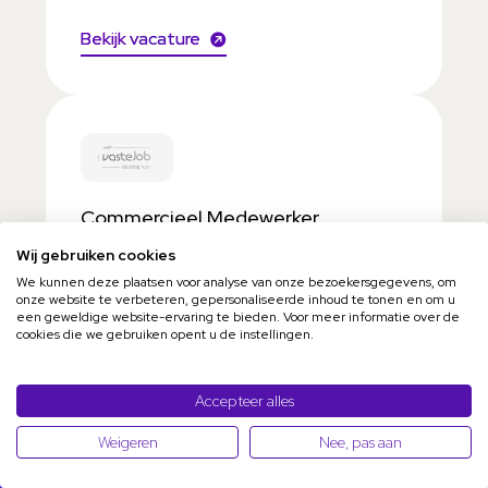
Bekijk vacature
Commercieel Medewerker
Binnendienst Elektrotechniek
Wij gebruiken cookies
Dordrecht
€3.000 – €4.000
40 – 40 uren uur
We kunnen deze plaatsen voor analyse van onze bezoekersgegevens, om
MBO
Elektrotechniek
onze website te verbeteren, gepersonaliseerde inhoud te tonen en om u
een geweldige website-ervaring te bieden. Voor meer informatie over de
Je beschikt over uitstekende en
cookies die we gebruiken opent u de instellingen.
prettige communicatieve
vaardigheden, zowel in het Nederlands
Deze website maakt gebruik van cookies om uw surfervaring te
Accepteer alles
vergemakkelijken.
als in het Engels, om moeiteloos te
Weigeren
Nee, pas aan
schakelen met klanten en leveranciers
Filteren
Accepteren
Meer info
en hen de beste service te bieden.