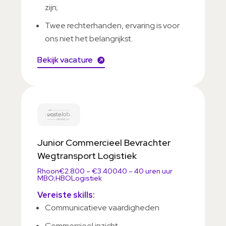
zijn;
Twee rechterhanden, ervaring is voor
ons niet het belangrijkst.
Bekijk vacature
Junior Commercieel Bevrachter
Binnen welk vakgebied wil je werken?
Wegtransport Logistiek
Rhoon
€2.800 – €3.400
40 – 40 uren uur
MBO;HBO
Logistiek
Vereiste skills:
Communicatieve vaardigheden
Commercieel inzicht