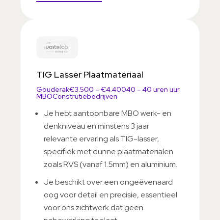
TIG Lasser Plaatmateriaal
Gouderak
€3.500 – €4.400
40 – 40 uren uur
MBO
Construtiebedrijven
Je hebt aantoonbare MBO werk- en
denkniveau en minstens 3 jaar
relevante ervaring als TIG-lasser,
specifiek met dunne plaatmaterialen
zoals RVS (vanaf 1.5mm) en aluminium.
Je beschikt over een ongeëvenaard
oog voor detail en precisie, essentieel
voor ons zichtwerk dat geen